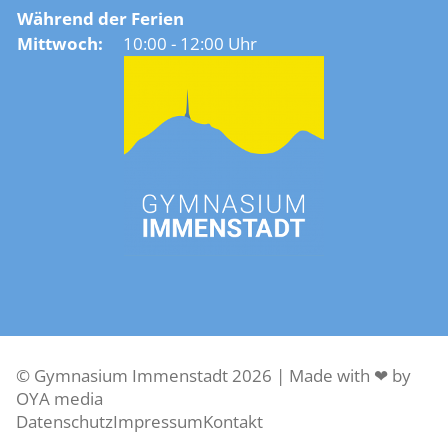
Während der Ferien
Mittwoch:
10:00 - 12:00 Uhr
© Gymnasium Immenstadt 2026 |
Made with ❤︎ by
OYA media
Datenschutz
Impressum
Kontakt